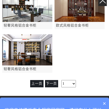
轻奢风格铝合金书柜
欧式风格铝合金书柜
轻奢风格铝合金书柜
上一页
下一页
地址：广东省佛山市南海区狮山镇小塘西货场路12号
×
全国免费服务热线：
0757-86401219